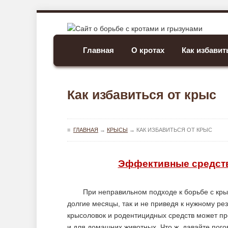
Главная
О кротах
Как избавит
Как избавиться от крыс
≡
ГЛАВНАЯ
→
КРЫСЫ
→
КАК ИЗБАВИТЬСЯ ОТ КРЫС
Эффективные средств
При неправильном подходе к борьбе с кр
долгие месяцы, так и не приведя к нужному рез
крысоловок и родентицидных средств может пре
и для домашних животных. Что ж, давайте пого