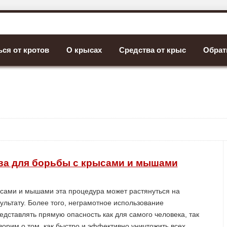
ься от кротов
О крысах
Средства от крыс
Обрат
а для борьбы с крысами и мышами
ысами и мышами эта процедура может растянуться на
ультату. Более того, неграмотное использование
дставлять прямую опасность как для самого человека, так
ворим о том, как быстро и эффективно уничтожить всех